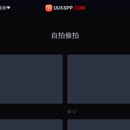
画💗
UUSSPP
.COM
自拍偷拍