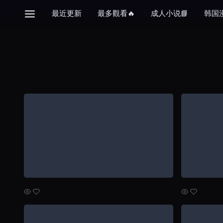
最近更新
最多觀看🔥
成人小说📘
韩国漫